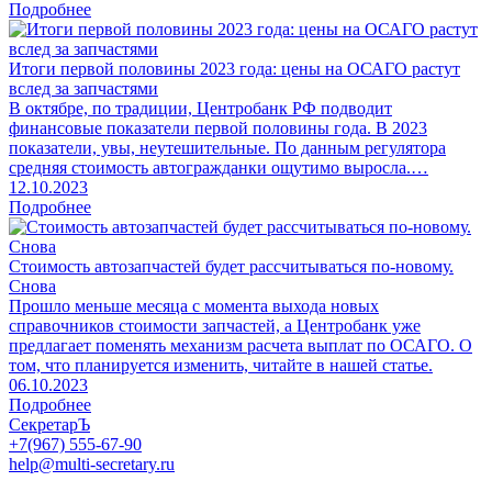
Подробнее
Итоги первой половины 2023 года: цены на ОСАГО растут
вслед за запчастями
В октябре, по традиции, Центробанк РФ подводит
финансовые показатели первой половины года. В 2023
показатели, увы, неутешительные. По данным регулятора
средняя стоимость автогражданки ощутимо выросла.…
12.10.2023
Подробнее
Стоимость автозапчастей будет рассчитываться по-новому.
Снова
Прошло меньше месяца с момента выхода новых
справочников стоимости запчастей, а Центробанк уже
предлагает поменять механизм расчета выплат по ОСАГО. О
том, что планируется изменить, читайте в нашей статье.
06.10.2023
Подробнее
СекретарЪ
+7(967) 555-67-90
help@multi-secretary.ru