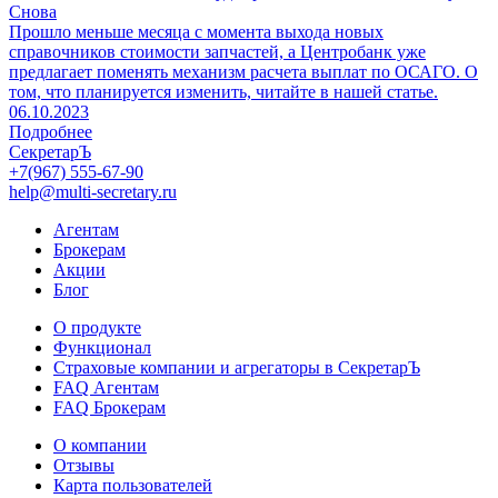
Снова
Прошло меньше месяца с момента выхода новых
справочников стоимости запчастей, а Центробанк уже
предлагает поменять механизм расчета выплат по ОСАГО. О
том, что планируется изменить, читайте в нашей статье.
06.10.2023
Подробнее
СекретарЪ
+7(967) 555-67-90
help@multi-secretary.ru
Агентам
Брокерам
Акции
Блог
О продукте
Функционал
Страховые компании и агрегаторы в СекретарЪ
FAQ Агентам
FAQ Брокерам
О компании
Отзывы
Карта пользователей