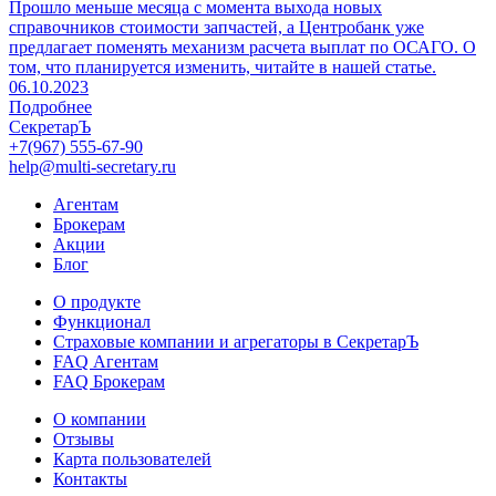
Прошло меньше месяца с момента выхода новых
справочников стоимости запчастей, а Центробанк уже
предлагает поменять механизм расчета выплат по ОСАГО. О
том, что планируется изменить, читайте в нашей статье.
06.10.2023
Подробнее
СекретарЪ
+7(967) 555-67-90
help@multi-secretary.ru
Агентам
Брокерам
Акции
Блог
О продукте
Функционал
Страховые компании и агрегаторы в СекретарЪ
FAQ Агентам
FAQ Брокерам
О компании
Отзывы
Карта пользователей
Контакты