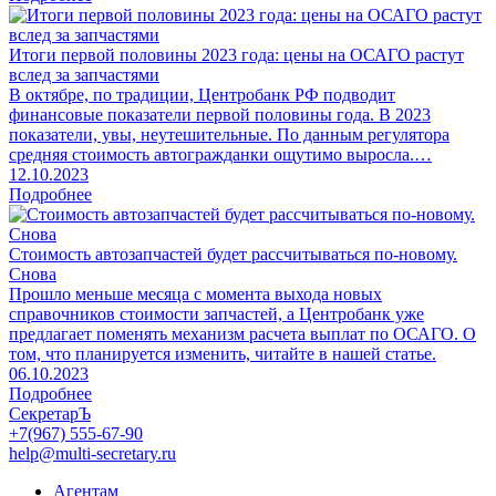
Итоги первой половины 2023 года: цены на ОСАГО растут
вслед за запчастями
В октябре, по традиции, Центробанк РФ подводит
финансовые показатели первой половины года. В 2023
показатели, увы, неутешительные. По данным регулятора
средняя стоимость автогражданки ощутимо выросла.…
12.10.2023
Подробнее
Стоимость автозапчастей будет рассчитываться по-новому.
Снова
Прошло меньше месяца с момента выхода новых
справочников стоимости запчастей, а Центробанк уже
предлагает поменять механизм расчета выплат по ОСАГО. О
том, что планируется изменить, читайте в нашей статье.
06.10.2023
Подробнее
СекретарЪ
+7(967) 555-67-90
help@multi-secretary.ru
Агентам