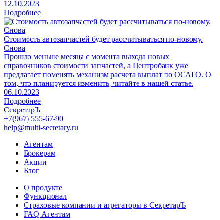
12.10.2023
Подробнее
Стоимость автозапчастей будет рассчитываться по-новому.
Снова
Прошло меньше месяца с момента выхода новых
справочников стоимости запчастей, а Центробанк уже
предлагает поменять механизм расчета выплат по ОСАГО. О
том, что планируется изменить, читайте в нашей статье.
06.10.2023
Подробнее
СекретарЪ
+7(967) 555-67-90
help@multi-secretary.ru
Агентам
Брокерам
Акции
Блог
О продукте
Функционал
Страховые компании и агрегаторы в СекретарЪ
FAQ Агентам